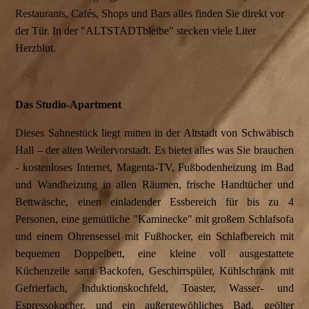
Restaurants, Cafés, Shops und Bars alles finden Sie direkt vor
der Tür. In der "ALTSTADTbleibe" stecken viele Liter
Herzblut.
Das Studio-Apartment
Dieses Sahnestück liegt mitten in der Altstadt von Schwäbisch
Hall – der alten Weilervorstadt. Es bietet alles was Sie brauchen
- kostenloses Internet, Magenta-TV, Fußbodenheizung im Bad
und Wandheizung in allen Räumen, frische Handtücher und
Bettwäsche, einen einladender Essbereich für bis zu 4
Personen, eine gemütliche "Kaminecke" mit großem Schlafsofa
und einem Ohrensessel mit Fußhocker, ein Schlafbereich mit
bequemen Doppelbett, eine kleine voll ausgestattete
Küchenzeile samt Backofen, Geschirrspüler, Kühlschrank mit
Gefrierfach, Induktionskochfeld, Toaster, Wasser- und
Espressokocher, und ein außergewöhliches Bad, geölter