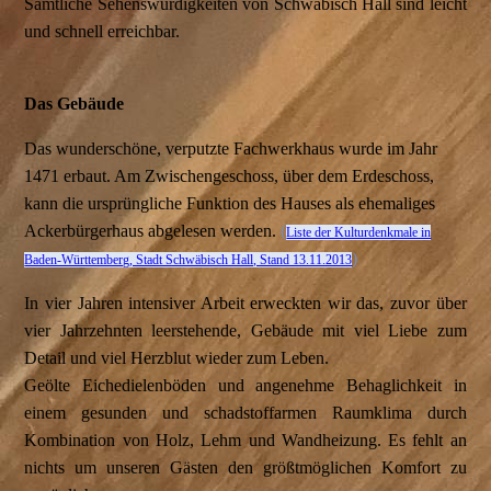
Sämtliche Sehenswürdigkeiten von Schwäbisch Hall sind leicht
und schnell erreichbar.
Das Gebäude
Das wunderschöne, verputzte Fachwerkhaus wurde im Jahr
1471 erbaut. Am Zwischengeschoss, über dem Erdeschoss,
kann die ursprüngliche Funktion des Hauses als ehemaliges
Ackerbürgerhaus abgelesen werden.
(
Liste der Kulturdenkmale in
)
Baden-Württemberg, Stadt Schwäbisch Hall, Stand 13.11.2013
In vier Jahren intensiver Arbeit erweckten wir das, zuvor über
vier Jahrzehnten leerstehende, Gebäude mit viel Liebe zum
Detail und viel Herzblut wieder zum Leben.
Geölte Eichedielenböden und angenehme Behaglichkeit in
einem gesunden und schadstoffarmen Raumklima durch
Kombination von Holz, Lehm und Wandheizung. Es fehlt an
nichts um unseren Gästen den größtmöglichen Komfort zu